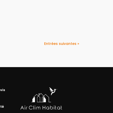
Entrées suivantes »
vis
ité