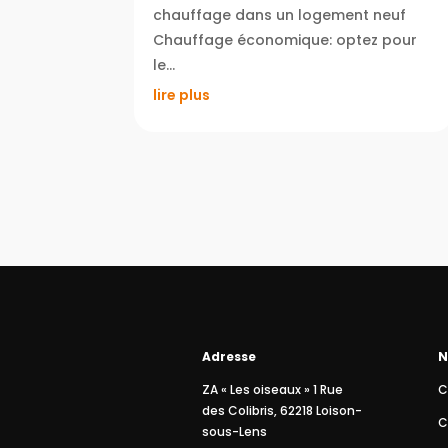
chauffage dans un logement neuf
Chauffage économique: optez pour
le...
lire plus
Adresse
N
ZA « Les oiseaux » 1 Rue
C
des Colibris, 62218 Loison-
C
sous-Lens