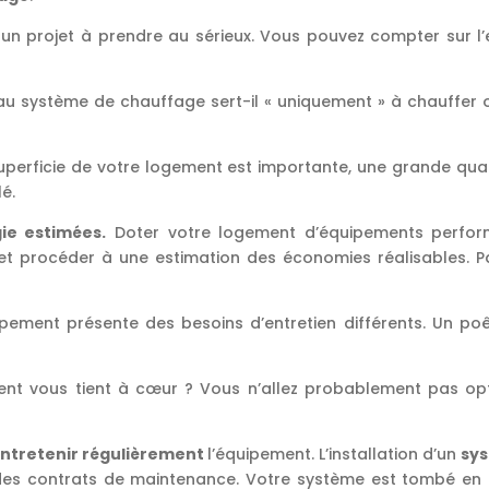
un projet à prendre au sérieux. Vous pouvez compter sur l’e
u système de chauffage sert-il « uniquement » à chauffer o
superficie de votre logement est importante, une grande quan
lé.
gie estimées.
Doter votre logement d’équipements perform
 et procéder à une estimation des économies réalisables. P
ment présente des besoins d’entretien différents. Un poêl
ent vous tient à cœur ? Vous n’allez probablement pas op
ntretenir régulièrement
l’équipement. L’installation d’un
sy
es contrats de maintenance. Votre système est tombé en p