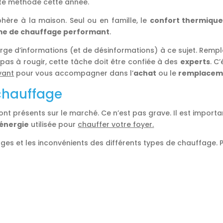
tte méthode cette année.
hère à la maison. Seul ou en famille, le
confort thermiqu
tème de chauffage performant
.
rge d’informations (et de désinformations) à ce sujet. Remp
 pas à rougir, cette tâche doit être confiée à des
experts
. C
vant
pour vous accompagner dans l’
achat
ou le
remplaceme
 chauffage
ont présents sur le marché. Ce n’est pas grave. Il est import
’énergie
utilisée pour
chauffer votre foyer.
es et les inconvénients des différents types de chauffage. Pr