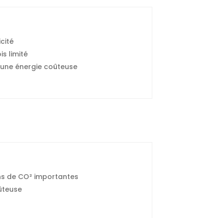
icité
s limité
té, une énergie coûteuse
ns de CO² importantes
ûteuse