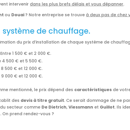
ent intervenir
dans les plus brefs délais et vous dépanner
.
nt
ou
Douai
? Notre entreprise se trouve
à deux pas de chez 
on système de chauffage.
timation du prix d’installation de chaque système de chauffa
. Entre 1 500 € et 2 000 €.
re 4 500 € et 5 500 €.
e 8 500 € et 12 000 €.
e 9 000 € et 12 000 €.
Comme mentionné, le prix dépend des
caractéristiques
de votr
tablit des
devis à titre gratuit
. Ce serait dommage de ne pas
 du secteur comme
De Dietrich
,
Viessmann
et
Guillot
. Ils i
. On prend rendez-vous ?